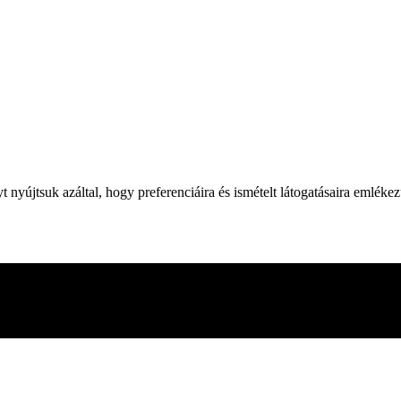
yújtsuk azáltal, hogy preferenciáira és ismételt látogatásaira emléke
 webhelyen való böngészés során. Ezek közül a cookie-k közül a szüksé
adik féltől származó cookie-kat is használunk, amelyek segítenek ele
en. Lehetősége van arra is, hogy ezeket a cookiekat kikapcsolja. A coo