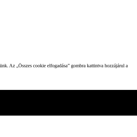
zünk. Az „Összes cookie elfogadása” gombra kattintva hozzájárul a
gesnek minősített sütiket az Ön böngészője tárolja, mivel ezek
mezni és megérteni, hogyan használja ezt a webhelyet. Ezek a
kie-k egy részének letiltása azonban hatással lehet a böngészési