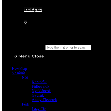
Belépés
0
Search this website
0
Menu
Close
Kezdőlap
Vásárlás
Női
Karkötők
Fülbevalók
Nyakláncok
Gyűrűk
Arany Ékszerek
Férfi
Lazy Tie