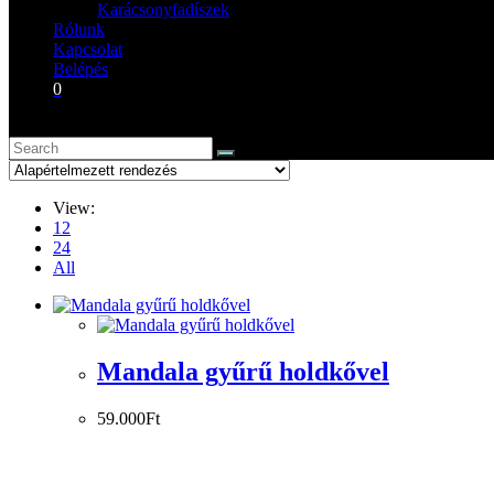
Karácsonyfadíszek
Rólunk
Kapcsolat
Belépés
0
View:
12
24
All
Mandala gyűrű holdkővel
59.000
Ft