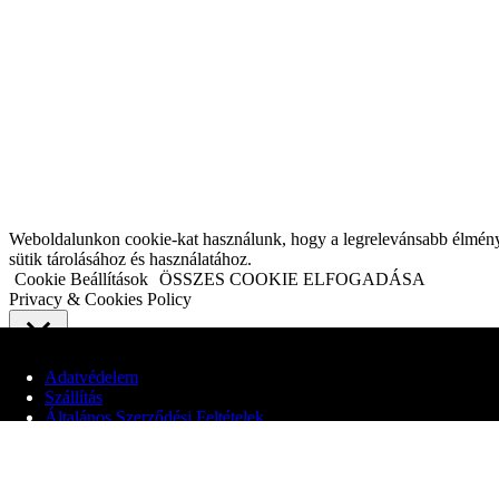
Weboldalunkon cookie-kat használunk, hogy a legrelevánsabb élményt n
sütik tárolásához és használatához.
Cookie Beállítások
ÖSSZES COOKIE ELFOGADÁSA
Privacy & Cookies Policy
Close
Adatvédelem
Szállítás
Adatvédelmi áttekintés
Általános Szerződési Feltételek
Webhelyünk cookie-kat használ, hogy javítsa a felhasználói élményt a
© 2020 Edit Maglóczki EV
elengedhetetlenek a weboldal alapvető funkcióinak működéséhez. Harm
cookie-k csak az Ön hozzájárulásával kerülnek tárolásra a böngészőjéb