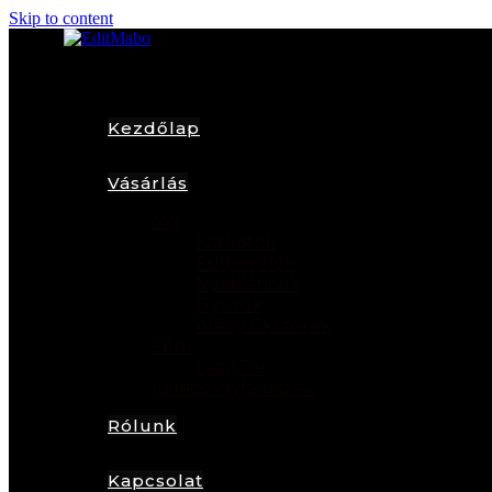
Skip to content
Kezdőlap
Vásárlás
Női
Karkötők
Fülbevalók
Nyakláncok
Gyűrűk
Arany Ékszerek
Férfi
Lazy Tie
Karácsonyfadíszek
Rólunk
Kapcsolat