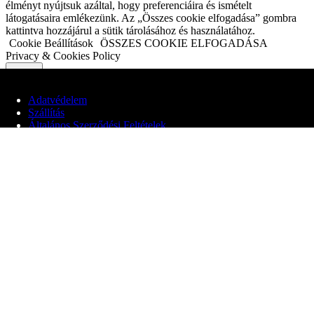
élményt nyújtsuk azáltal, hogy preferenciáira és ismételt
látogatásaira emlékezünk. Az „Összes cookie elfogadása” gombra
kattintva hozzájárul a sütik tárolásához és használatához.
Cookie Beállítások
ÖSSZES COOKIE ELFOGADÁSA
Privacy & Cookies Policy
Close
Adatvédelem
Szállítás
Általános Szerződési Feltételek
Adatvédelmi áttekintés
© 2020 Edit Maglóczki EV
Webhelyünk cookie-kat használ, hogy javítsa a felhasználói élményt
a webhelyen való böngészés során. Ezek közül a cookie-k közül a
szükségesnek minősített sütiket az Ön böngészője tárolja, mivel ezek
elengedhetetlenek a weboldal alapvető funkcióinak működéséhez.
Harmadik féltől származó cookie-kat is használunk, amelyek
segítenek elemezni és megérteni, hogyan használja ezt a webhelyet.
Ezek a cookie-k csak az Ön hozzájárulásával kerülnek tárolásra a
böngészőjében. Lehetősége van arra is, hogy ezeket a cookiekat
kikapcsolja. A cookie-k egy részének letiltása azonban hatással lehet
a böngészési élményére.
Alapvető Cookiek
Alapvető Cookiek
Always Enabled