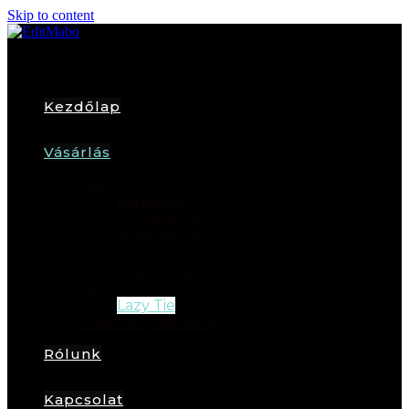
Skip to content
Kezdőlap
Vásárlás
Női
Karkötők
Fülbevalók
Nyakláncok
Gyűrűk
Arany Ékszerek
Férfi
Lazy Tie
Karácsonyfadíszek
Rólunk
Kapcsolat