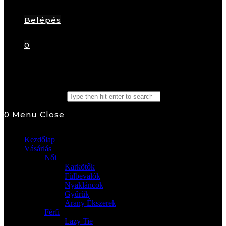
Belépés
0
Search this website
0
Menu
Close
Kezdőlap
Vásárlás
Női
Karkötők
Fülbevalók
Nyakláncok
Gyűrűk
Arany Ékszerek
Férfi
Lazy Tie