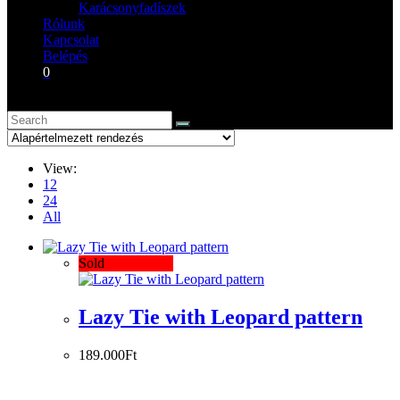
Karácsonyfadíszek
Rólunk
Kapcsolat
Belépés
0
View:
12
24
All
Sold
Lazy Tie with Leopard pattern
189.000
Ft