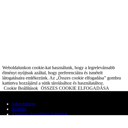
Weboldalunkon cookie-kat használunk, hogy a legrelevánsabb
élményt nyújtsuk azáltal, hogy preferenciáira és ismételt
látogatásaira emlékezünk. Az „Összes cookie elfogadása” gombra
kattintva hozzájárul a sütik tárolásához és használatához.
Cookie Beállítások
ÖSSZES COOKIE ELFOGADÁSA
Privacy & Cookies Policy
Adatvédelem
Szállítás
Close
Általános Szerződési Feltételek
Adatvédelmi áttekintés
© 2020 Edit Maglóczki EV