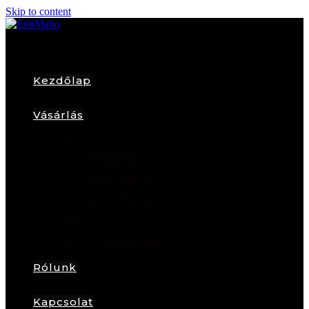
Skip to content
Kezdőlap
Vásárlás
Női
Karkötők
Fülbevalók
Nyakláncok
Gyűrűk
Arany Ékszerek
Férfi
Lazy Tie
Karácsonyfadíszek
Rólunk
Kapcsolat