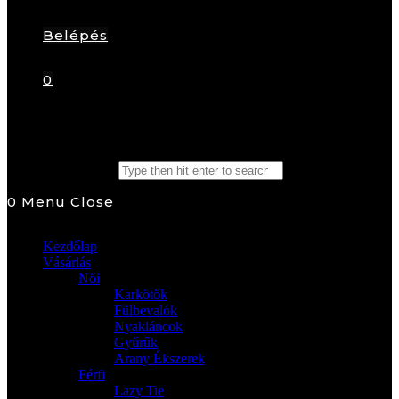
Belépés
0
Search this website
0
Menu
Close
Kezdőlap
Vásárlás
Női
Karkötők
Fülbevalók
Nyakláncok
Gyűrűk
Arany Ékszerek
Férfi
Lazy Tie