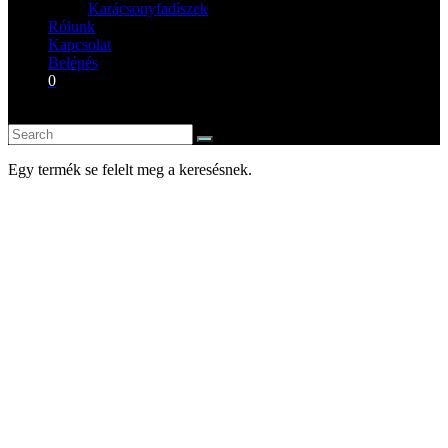
Karácsonyfadíszek
Rólunk
Kapcsolat
Belépés
0
Egy termék se felelt meg a keresésnek.