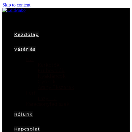
Skip to content
Kezdőlap
Vásárlás
Női
Karkötők
Fülbevalók
Nyakláncok
Gyűrűk
Arany Ékszerek
Férfi
Lazy Tie
Karácsonyfadíszek
Rólunk
Kapcsolat