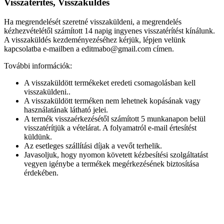
Visszatérítés, Visszaküldés
Ha megrendelését szeretné visszaküldeni, a megrendelés
kézhezvételétől számított 14 napig ingyenes visszatérítést kínálunk.
A visszaküldés kezdeményezéséhez kérjük, lépjen velünk
kapcsolatba e-mailben a editmabo@gmail.com címen.
További információk:
A visszaküldött termékeket eredeti csomagolásban kell
visszaküldeni..
A visszaküldött terméken nem lehetnek kopásának vagy
használatának látható jelei.
A termék visszaérkezésétől számított 5 munkanapon belül
visszatérítjük a vételárat. A folyamatról e-mail értesítést
küldünk.
Az esetleges szállítási díjak a vevőt terhelik.
Javasoljuk, hogy nyomon követett kézbesítési szolgáltatást
vegyen igénybe a termékek megérkezésének biztosítása
érdekében.