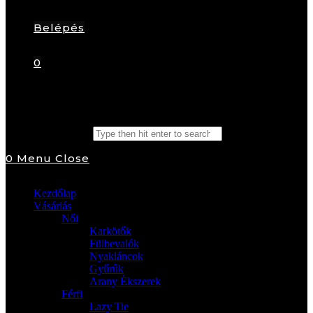
Belépés
0
Search this website
0
Menu
Close
Kezdőlap
Vásárlás
Női
Karkötők
Fülbevalók
Nyakláncok
Gyűrűk
Arany Ékszerek
Férfi
Lazy Tie