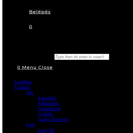
Belépés
0
Search this website
0
Menu
Close
Kezdőlap
Vásárlás
Női
Karkötők
Fülbevalók
Nyakláncok
Gyűrűk
Arany Ékszerek
Férfi
Lazy Tie