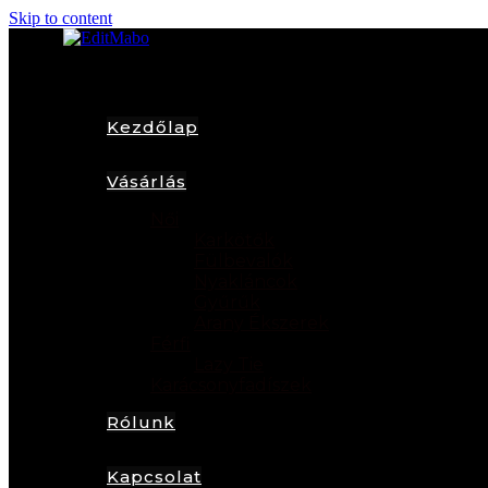
Skip to content
Kezdőlap
Vásárlás
Női
Karkötők
Fülbevalók
Nyakláncok
Gyűrűk
Arany Ékszerek
Férfi
Lazy Tie
Karácsonyfadíszek
Rólunk
Kapcsolat