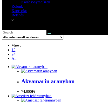
Karácsonyfadíszek
Rólunk
Kapcsolat
Belépés
0
View:
12
24
All
Akvamarin aranyban
74.000
Ft