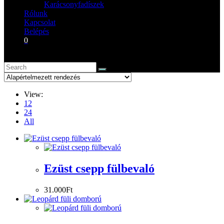
Karácsonyfadíszek
Rólunk
Kapcsolat
Belépés
0
View:
12
24
All
Ezüst csepp fülbevaló
31.000
Ft