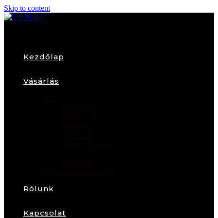
Skip to content
Kezdőlap
Vásárlás
Női
Karkötők
Fülbevalók
Nyakláncok
Gyűrűk
Arany Ékszerek
Férfi
Lazy Tie
Karácsonyfadíszek
Rólunk
Kapcsolat