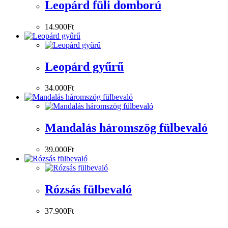
Leopárd füli domború
14.900
Ft
Leopárd gyűrű
34.000
Ft
Mandalás háromszög fülbevaló
39.000
Ft
Rózsás fülbevaló
37.900
Ft