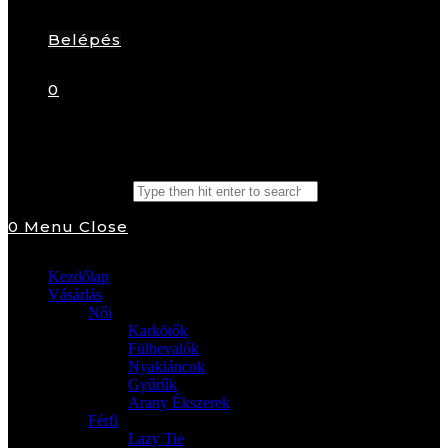
Belépés
0
Search this website
0
Menu
Close
Kezdőlap
Vásárlás
Női
Karkötők
Fülbevalók
Nyakláncok
Gyűrűk
Arany Ékszerek
Férfi
Lazy Tie