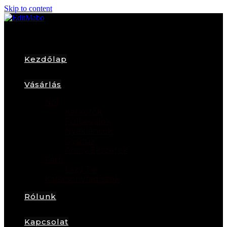
Skip to content
Kezdőlap
Vásárlás
Női
Karkötők
Fülbevalók
Nyakláncok
Gyűrűk
Arany Ékszerek
Férfi
Lazy Tie
Karácsonyfadíszek
Rólunk
Kapcsolat