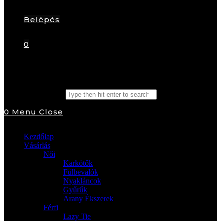
Belépés
0
Search this website
0
Menu
Close
Kezdőlap
Vásárlás
Női
Karkötők
Fülbevalók
Nyakláncok
Gyűrűk
Arany Ékszerek
Férfi
Lazy Tie