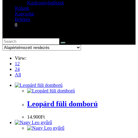
Karácsonyfadíszek
Rólunk
Kapcsolat
Belépés
0
View:
12
24
All
Leopárd füli domború
14.900
Ft