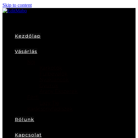
Skip to content
Kezdőlap
Vásárlás
Női
Karkötők
Fülbevalók
Nyakláncok
Gyűrűk
Arany Ékszerek
Férfi
Lazy Tie
Karácsonyfadíszek
Rólunk
Kapcsolat