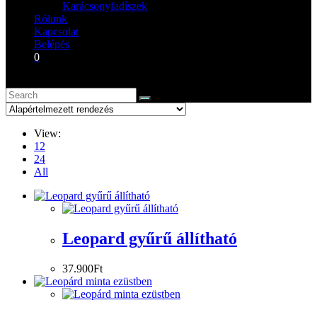
Karácsonyfadíszek
Rólunk
Kapcsolat
Belépés
0
View:
12
24
All
Leopard gyűrű állítható
37.900
Ft