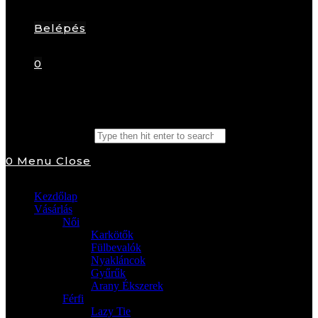
Belépés
0
Search this website
0
Menu
Close
Kezdőlap
Vásárlás
Női
Karkötők
Fülbevalók
Nyakláncok
Gyűrűk
Arany Ékszerek
Férfi
Lazy Tie