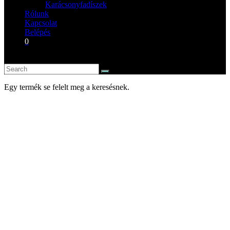
Karácsonyfadíszek
Rólunk
Kapcsolat
Belépés
0
Egy termék se felelt meg a keresésnek.