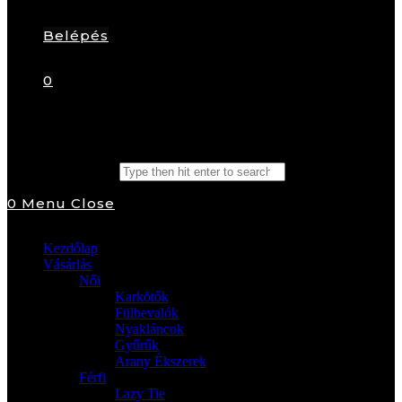
Belépés
0
Search this website
0
Menu
Close
Kezdőlap
Vásárlás
Női
Karkötők
Fülbevalók
Nyakláncok
Gyűrűk
Arany Ékszerek
Férfi
Lazy Tie