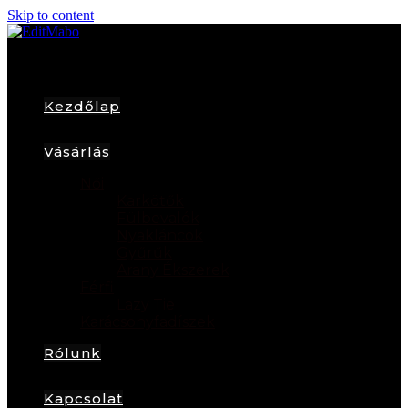
Skip to content
Kezdőlap
Vásárlás
Női
Karkötők
Fülbevalók
Nyakláncok
Gyűrűk
Arany Ékszerek
Férfi
Lazy Tie
Karácsonyfadíszek
Rólunk
Kapcsolat