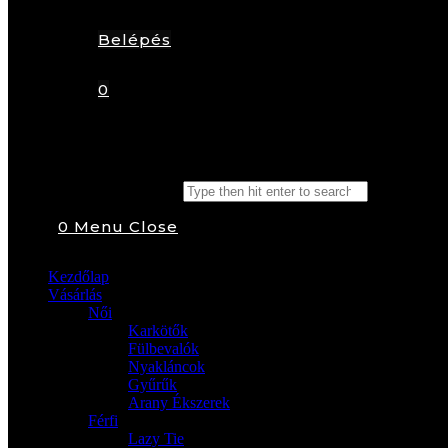
Belépés
0
Search this website
0
Menu
Close
Kezdőlap
Vásárlás
Női
Karkötők
Fülbevalók
Nyakláncok
Gyűrűk
Arany Ékszerek
Férfi
Lazy Tie