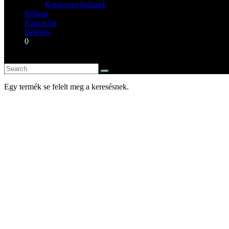
Karácsonyfadíszek
Rólunk
Kapcsolat
Belépés
0
Egy termék se felelt meg a keresésnek.