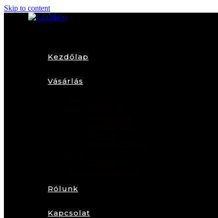
Skip to content
Kezdőlap
Vásárlás
Női
Karkötők
Fülbevalók
Nyakláncok
Gyűrűk
Arany Ékszerek
Férfi
Lazy Tie
Karácsonyfadíszek
Rólunk
Kapcsolat