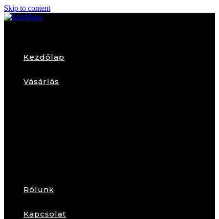
Skip to content
Kezdőlap
Vásárlás
Női
Karkötők
Fülbevalók
Nyakláncok
Gyűrűk
Arany Ékszerek
Férfi
Lazy Tie
Karácsonyfadíszek
Rólunk
Kapcsolat