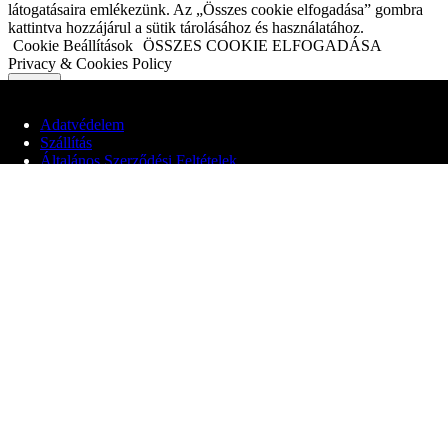
látogatásaira emlékezünk. Az „Összes cookie elfogadása” gombra
kattintva hozzájárul a sütik tárolásához és használatához.
Cookie Beállítások
ÖSSZES COOKIE ELFOGADÁSA
Privacy & Cookies Policy
Adatvédelem
Close
Szállítás
Általános Szerződési Feltételek
Adatvédelmi áttekintés
© 2020 Edit Maglóczki EV
Webhelyünk cookie-kat használ, hogy javítsa a felhasználói élményt
a webhelyen való böngészés során. Ezek közül a cookie-k közül a
szükségesnek minősített sütiket az Ön böngészője tárolja, mivel ezek
elengedhetetlenek a weboldal alapvető funkcióinak működéséhez.
Harmadik féltől származó cookie-kat is használunk, amelyek
segítenek elemezni és megérteni, hogyan használja ezt a webhelyet.
Ezek a cookie-k csak az Ön hozzájárulásával kerülnek tárolásra a
böngészőjében. Lehetősége van arra is, hogy ezeket a cookiekat
kikapcsolja. A cookie-k egy részének letiltása azonban hatással lehet
a böngészési élményére.
Alapvető Cookiek
Alapvető Cookiek
Always Enabled
Ezek a cookie-k elengedhetetlenek a weboldal megfelelő