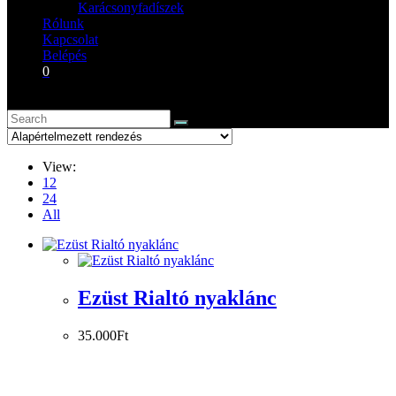
Karácsonyfadíszek
Rólunk
Kapcsolat
Belépés
0
View:
12
24
All
Ezüst Rialtó nyaklánc
35.000
Ft