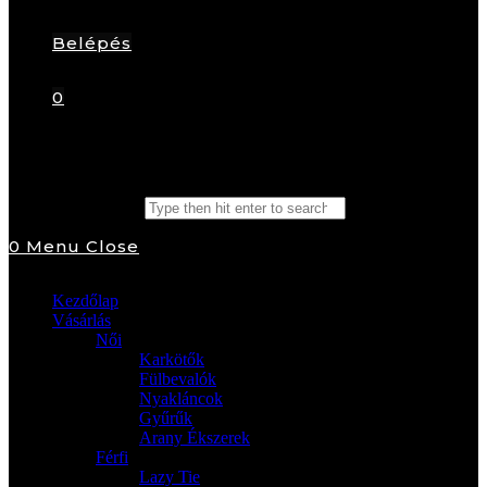
Belépés
0
Search this website
0
Menu
Close
Kezdőlap
Vásárlás
Női
Karkötők
Fülbevalók
Nyakláncok
Gyűrűk
Arany Ékszerek
Férfi
Lazy Tie