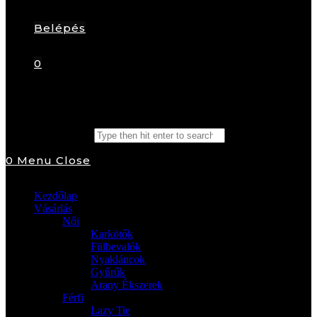
Belépés
0
Search this website
0
Menu
Close
Kezdőlap
Vásárlás
Női
Karkötők
Fülbevalók
Nyakláncok
Gyűrűk
Arany Ékszerek
Férfi
Lazy Tie