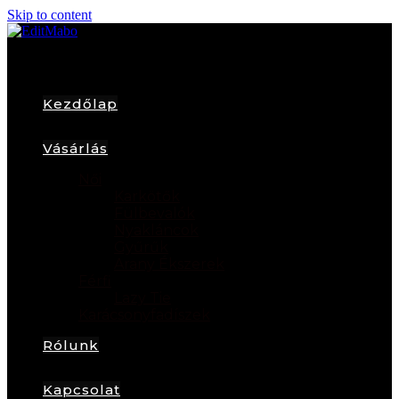
Skip to content
Kezdőlap
Vásárlás
Női
Karkötők
Fülbevalók
Nyakláncok
Gyűrűk
Arany Ékszerek
Férfi
Lazy Tie
Karácsonyfadíszek
Rólunk
Kapcsolat