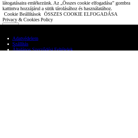
látogatásaira emlékezünk. Az „Összes cookie elfogadása” gombra
kattintva hozzájárul a sütik tárolásához és használatához.
Cookie Beállítások
ÖSSZES COOKIE ELFOGADÁSA
Privacy & Cookies Policy
Adatvédelem
Close
Szállítás
Általános Szerződési Feltételek
Adatvédelmi áttekintés
© 2020 Edit Maglóczki EV
Webhelyünk cookie-kat használ, hogy javítsa a felhasználói élményt
a webhelyen való böngészés során. Ezek közül a cookie-k közül a
szükségesnek minősített sütiket az Ön böngészője tárolja, mivel ezek
elengedhetetlenek a weboldal alapvető funkcióinak működéséhez.
Harmadik féltől származó cookie-kat is használunk, amelyek
segítenek elemezni és megérteni, hogyan használja ezt a webhelyet.
Ezek a cookie-k csak az Ön hozzájárulásával kerülnek tárolásra a
böngészőjében. Lehetősége van arra is, hogy ezeket a cookiekat
kikapcsolja. A cookie-k egy részének letiltása azonban hatással lehet
a böngészési élményére.
Alapvető Cookiek
Alapvető Cookiek
Always Enabled
Ezek a cookie-k elengedhetetlenek a weboldal megfelelő