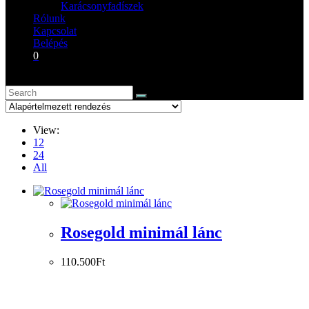
Karácsonyfadíszek
Rólunk
Kapcsolat
Belépés
0
View:
12
24
All
Rosegold minimál lánc
110.500
Ft