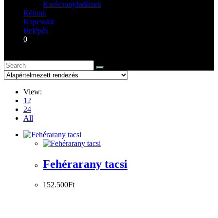
Karácsonyfadíszek
Rólunk
Kapcsolat
Belépés
0
View:
12
24
All
Fehérarany tacsi
152.500
Ft