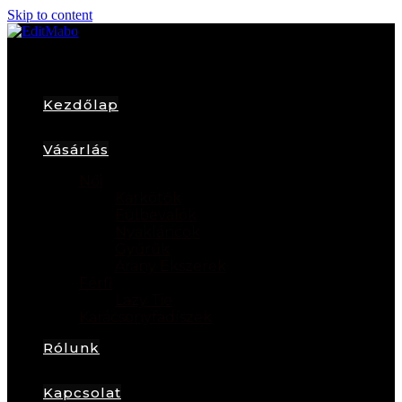
Skip to content
Kezdőlap
Vásárlás
Női
Karkötők
Fülbevalók
Nyakláncok
Gyűrűk
Arany Ékszerek
Férfi
Lazy Tie
Karácsonyfadíszek
Rólunk
Kapcsolat