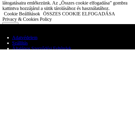
látogatásaira emlékezünk. Az „Összes cookie elfogadása” gombra
kattintva hozzájárul a sütik tárolásához és használatához.
Cookie Beállítások
ÖSSZES COOKIE ELFOGADÁSA
Privacy & Cookies Policy
Adatvédelem
Close
Szállítás
Általános Szerződési Feltételek
Adatvédelmi áttekintés
© 2020 Edit Maglóczki EV
Webhelyünk cookie-kat használ, hogy javítsa a felhasználói élményt
a webhelyen való böngészés során. Ezek közül a cookie-k közül a
szükségesnek minősített sütiket az Ön böngészője tárolja, mivel ezek
elengedhetetlenek a weboldal alapvető funkcióinak működéséhez.
Harmadik féltől származó cookie-kat is használunk, amelyek
segítenek elemezni és megérteni, hogyan használja ezt a webhelyet.
Ezek a cookie-k csak az Ön hozzájárulásával kerülnek tárolásra a
böngészőjében. Lehetősége van arra is, hogy ezeket a cookiekat
kikapcsolja. A cookie-k egy részének letiltása azonban hatással lehet
a böngészési élményére.
Alapvető Cookiek
Alapvető Cookiek
Always Enabled
Ezek a cookie-k elengedhetetlenek a weboldal megfelelő