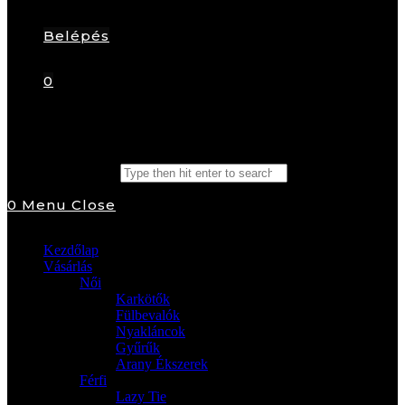
Belépés
0
Search this website
0
Menu
Close
Kezdőlap
Vásárlás
Női
Karkötők
Fülbevalók
Nyakláncok
Gyűrűk
Arany Ékszerek
Férfi
Lazy Tie