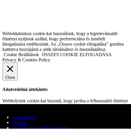
Weboldalunkon cookie-kat használunk, hogy a legrelevánsabb
élményt nyújtsuk azáltal, hogy preferenciáira és ismételt
látogatásaira emlékezünk. Az „Összes cookie elfogadása” gombra
kattintva hozzájárul a sütik tárolásához és használatához.
Cookie Beállítások
ÖSSZES COOKIE ELFOGADÁSA
Privacy & Cookies Policy
Close
Adatvédelmi áttekintés
Webhelyünk cookie-kat használ, hogy javítsa a felhasználói élményt
a webhelyen való böngészés során. Ezek közül a cookie-k közül a
szükségesnek minősített sütiket az Ön böngészője tárolja, mivel ezek
elengedhetetlenek a weboldal alapvető funkcióinak működéséhez.
Adatvédelem
Harmadik féltől származó cookie-kat is használunk, amelyek
Szállítás
segítenek elemezni és megérteni, hogyan használja ezt a webhelyet.
Általános Szerződési Feltételek