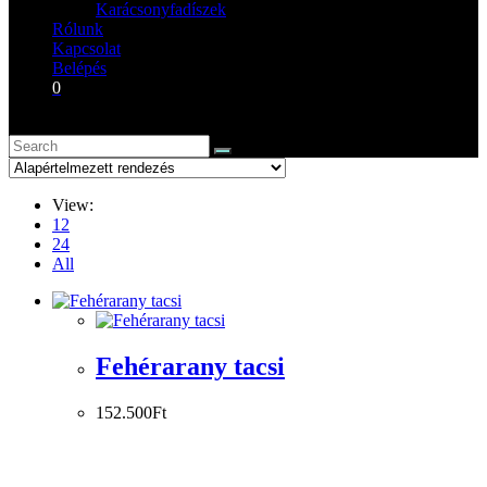
Karácsonyfadíszek
Rólunk
Kapcsolat
Belépés
0
View:
12
24
All
Fehérarany tacsi
152.500
Ft