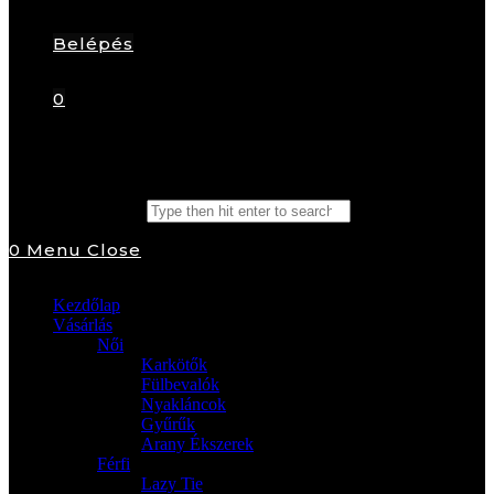
Belépés
0
Search this website
0
Menu
Close
Kezdőlap
Vásárlás
Női
Karkötők
Fülbevalók
Nyakláncok
Gyűrűk
Arany Ékszerek
Férfi
Lazy Tie