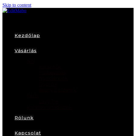
Skip to content
Kezdőlap
Vásárlás
Női
Karkötők
Fülbevalók
Nyakláncok
Gyűrűk
Arany Ékszerek
Férfi
Lazy Tie
Karácsonyfadíszek
Rólunk
Kapcsolat