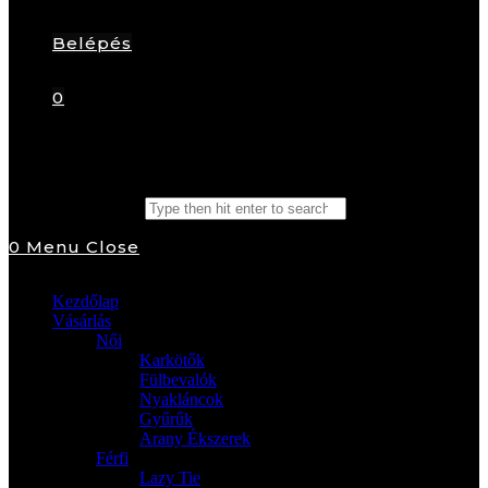
Belépés
0
Search this website
0
Menu
Close
Kezdőlap
Vásárlás
Női
Karkötők
Fülbevalók
Nyakláncok
Gyűrűk
Arany Ékszerek
Férfi
Lazy Tie