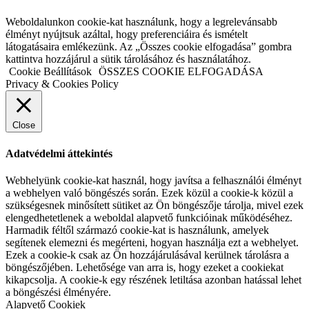
Weboldalunkon cookie-kat használunk, hogy a legrelevánsabb
élményt nyújtsuk azáltal, hogy preferenciáira és ismételt
látogatásaira emlékezünk. Az „Összes cookie elfogadása” gombra
kattintva hozzájárul a sütik tárolásához és használatához.
Cookie Beállítások
ÖSSZES COOKIE ELFOGADÁSA
Privacy & Cookies Policy
Close
Adatvédelmi áttekintés
Webhelyünk cookie-kat használ, hogy javítsa a felhasználói élményt
a webhelyen való böngészés során. Ezek közül a cookie-k közül a
szükségesnek minősített sütiket az Ön böngészője tárolja, mivel ezek
elengedhetetlenek a weboldal alapvető funkcióinak működéséhez.
Harmadik féltől származó cookie-kat is használunk, amelyek
segítenek elemezni és megérteni, hogyan használja ezt a webhelyet.
Ezek a cookie-k csak az Ön hozzájárulásával kerülnek tárolásra a
böngészőjében. Lehetősége van arra is, hogy ezeket a cookiekat
kikapcsolja. A cookie-k egy részének letiltása azonban hatással lehet
a böngészési élményére.
Alapvető Cookiek