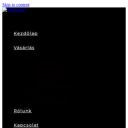
Skip to content
Kezdőlap
Vásárlás
Női
Karkötők
Fülbevalók
Nyakláncok
Gyűrűk
Arany Ékszerek
Férfi
Lazy Tie
Karácsonyfadíszek
Rólunk
Kapcsolat