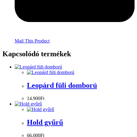
Mail This Product
Kapcsolódó termékek
Leopárd füli domború
14.900
Ft
Hold gyűrű
66.000
Ft