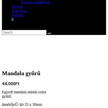
Karácsonyfadíszek
Rólunk
Kapcsolat
Belépés
0
Mandala gyűrű
44.000
Ft
Egyedi mandala mintás ezüst
gyűrű.
átmérőjeŰ: kb 25 x 30mm