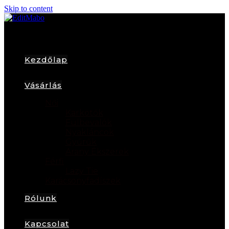
Skip to content
Kezdőlap
Vásárlás
Női
Karkötők
Fülbevalók
Nyakláncok
Gyűrűk
Arany Ékszerek
Férfi
Lazy Tie
Karácsonyfadíszek
Rólunk
Kapcsolat