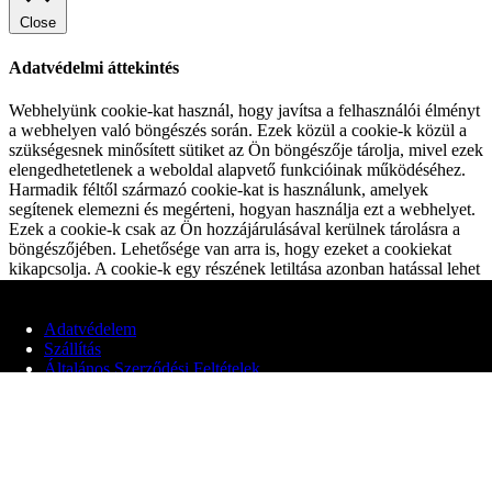
Close
Adatvédelmi áttekintés
Webhelyünk cookie-kat használ, hogy javítsa a felhasználói élményt
a webhelyen való böngészés során. Ezek közül a cookie-k közül a
szükségesnek minősített sütiket az Ön böngészője tárolja, mivel ezek
elengedhetetlenek a weboldal alapvető funkcióinak működéséhez.
Harmadik féltől származó cookie-kat is használunk, amelyek
segítenek elemezni és megérteni, hogyan használja ezt a webhelyet.
Ezek a cookie-k csak az Ön hozzájárulásával kerülnek tárolásra a
böngészőjében. Lehetősége van arra is, hogy ezeket a cookiekat
kikapcsolja. A cookie-k egy részének letiltása azonban hatással lehet
a böngészési élményére.
Alapvető Cookiek
Adatvédelem
Alapvető Cookiek
Szállítás
Always Enabled
Általános Szerződési Feltételek
Ezek a cookie-k elengedhetetlenek a weboldal megfelelő
működéséhez és a webhely alapvető funkcióit és biztonsági
© 2020 Edit Maglóczki EV
funkcióit biztosítják. Ezek a cookie-k nem tárolnak semmilyen
személyes információt.
Nem Alapvető Cookiek
Nem Alapvető Cookiek
Ezek a cookie-k nem feltétlenül szükségesek a webhely