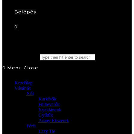
Belépés
0
Search this website
0
Menu
Close
Kezdőlap
Vásárlás
Női
Karkötők
Fülbevalók
Nyakláncok
Gyűrűk
Arany Ékszerek
Férfi
Lazy Tie