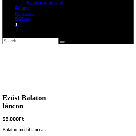
Karácsonyfadíszek
Rólunk
Kapcsolat
Belépés
0
Ezüst Balaton
láncon
35.000
Ft
Balaton medál lánccal.