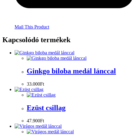
Mail This Product
Kapcsolódó termékek
Ginkgo biloba medál lánccal
33.000
Ft
Ezüst csillag
47.900
Ft