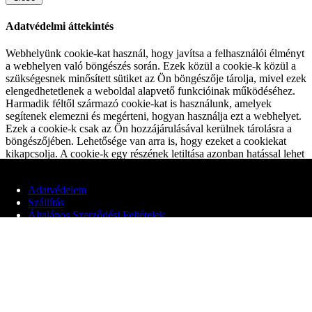
Adatvédelmi áttekintés
Webhelyünk cookie-kat használ, hogy javítsa a felhasználói élményt
a webhelyen való böngészés során. Ezek közül a cookie-k közül a
szükségesnek minősített sütiket az Ön böngészője tárolja, mivel ezek
elengedhetetlenek a weboldal alapvető funkcióinak működéséhez.
Harmadik féltől származó cookie-kat is használunk, amelyek
segítenek elemezni és megérteni, hogyan használja ezt a webhelyet.
Ezek a cookie-k csak az Ön hozzájárulásával kerülnek tárolásra a
böngészőjében. Lehetősége van arra is, hogy ezeket a cookiekat
kikapcsolja. A cookie-k egy részének letiltása azonban hatással lehet
a böngészési élményére.
Alapvető Cookiek
Adatvédelem
Alapvető Cookiek
Szállítás
Always Enabled
Általános Szerződési Feltételek
Ezek a cookie-k elengedhetetlenek a weboldal megfelelő
működéséhez és a webhely alapvető funkcióit és biztonsági
© 2020 Edit Maglóczki EV
funkcióit biztosítják. Ezek a cookie-k nem tárolnak semmilyen
személyes információt.
Nem Alapvető Cookiek
Nem Alapvető Cookiek
Ezek a cookie-k nem feltétlenül szükségesek a webhely
működéséhez, a gyűjtött adatokat elemzéshez, hirdetések vagy