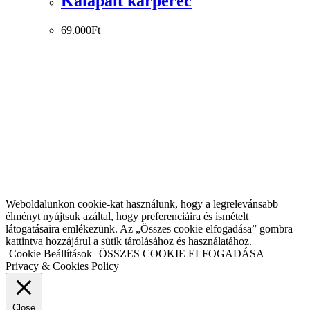
Kalapált karperec
69.000
Ft
Weboldalunkon cookie-kat használunk, hogy a legrelevánsabb
élményt nyújtsuk azáltal, hogy preferenciáira és ismételt
látogatásaira emlékezünk. Az „Összes cookie elfogadása” gombra
kattintva hozzájárul a sütik tárolásához és használatához.
Cookie Beállítások
ÖSSZES COOKIE ELFOGADÁSA
Privacy & Cookies Policy
Close