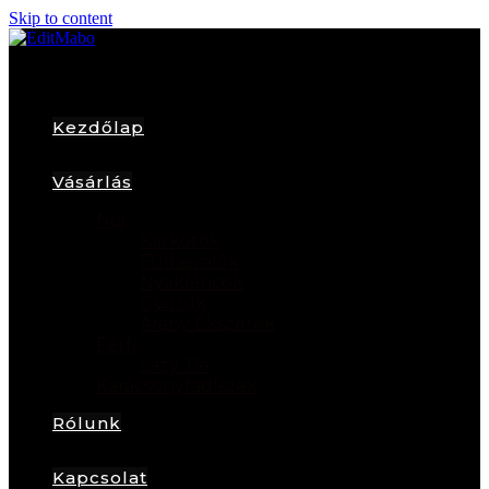
Skip to content
Kezdőlap
Vásárlás
Női
Karkötők
Fülbevalók
Nyakláncok
Gyűrűk
Arany Ékszerek
Férfi
Lazy Tie
Karácsonyfadíszek
Rólunk
Kapcsolat