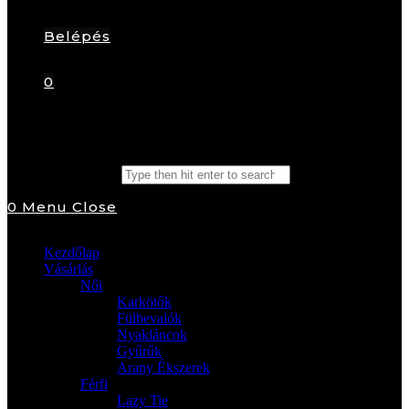
Belépés
0
Search this website
0
Menu
Close
Kezdőlap
Vásárlás
Női
Karkötők
Fülbevalók
Nyakláncok
Gyűrűk
Arany Ékszerek
Férfi
Lazy Tie