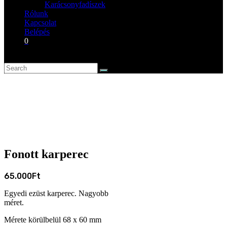
Karácsonyfadíszek
Rólunk
Kapcsolat
Belépés
0
Fonott karperec
65.000
Ft
Egyedi ezüst karperec. Nagyobb
méret.
Mérete körülbelül 68 x 60 mm