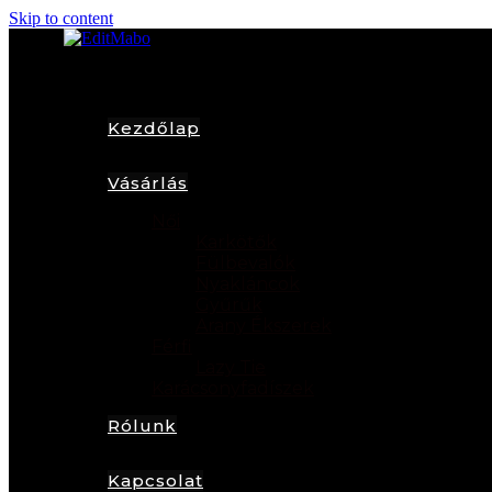
Skip to content
Kezdőlap
Vásárlás
Női
Karkötők
Fülbevalók
Nyakláncok
Gyűrűk
Arany Ékszerek
Férfi
Lazy Tie
Karácsonyfadíszek
Rólunk
Kapcsolat