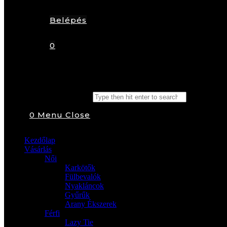
Belépés
0
Search this website
0
Menu
Close
Kezdőlap
Vásárlás
Női
Karkötők
Fülbevalók
Nyakláncok
Gyűrűk
Arany Ékszerek
Férfi
Lazy Tie