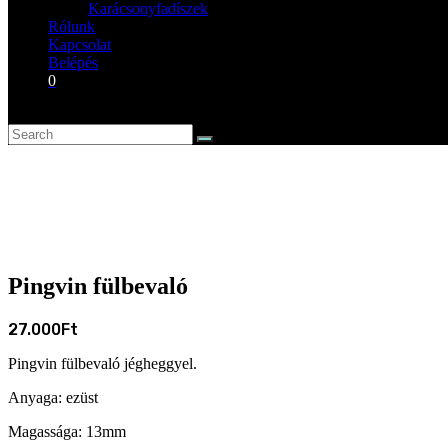
Karácsonyfadíszek
Rólunk
Kapcsolat
Belépés
0
Pingvin fülbevaló
27.000
Ft
Pingvin fülbevaló jégheggyel.
Anyaga: ezüst
Magassága: 13mm