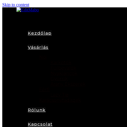
Skip to content
Kezdőlap
Vásárlás
Női
Karkötők
Fülbevalók
Nyakláncok
Gyűrűk
Arany Ékszerek
Férfi
Lazy Tie
Karácsonyfadíszek
Rólunk
Kapcsolat