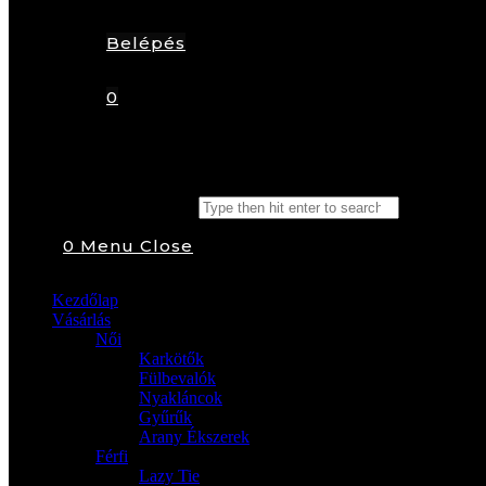
Belépés
0
Search this website
0
Menu
Close
Kezdőlap
Vásárlás
Női
Karkötők
Fülbevalók
Nyakláncok
Gyűrűk
Arany Ékszerek
Férfi
Lazy Tie