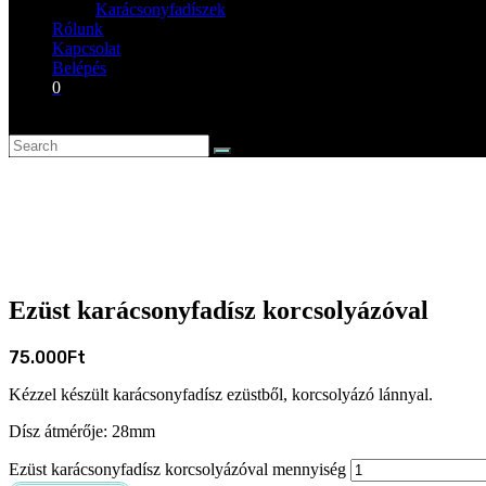
Karácsonyfadíszek
Rólunk
Kapcsolat
Belépés
0
Ezüst karácsonyfadísz korcsolyázóval
75.000
Ft
Kézzel készült karácsonyfadísz ezüstből, korcsolyázó lánnyal.
Dísz átmérője: 28mm
Ezüst karácsonyfadísz korcsolyázóval mennyiség