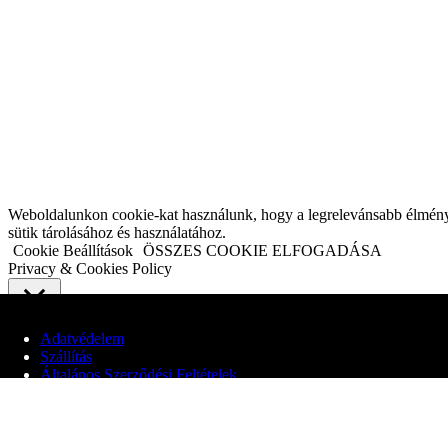
Weboldalunkon cookie-kat használunk, hogy a legrelevánsabb élményt n
sütik tárolásához és használatához.
Cookie Beállítások
ÖSSZES COOKIE ELFOGADÁSA
Privacy & Cookies Policy
Close
Adatvédelem
Szállítás
Adatvédelmi áttekintés
Általános Szerződési Feltételek
Webhelyünk cookie-kat használ, hogy javítsa a felhasználói élményt a
© 2020 Edit Maglóczki EV
elengedhetetlenek a weboldal alapvető funkcióinak működéséhez. Harm
cookie-k csak az Ön hozzájárulásával kerülnek tárolásra a böngészőjéb