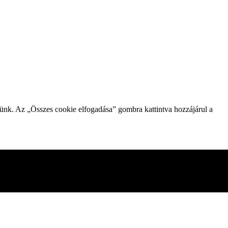
zünk. Az „Összes cookie elfogadása” gombra kattintva hozzájárul a
gesnek minősített sütiket az Ön böngészője tárolja, mivel ezek
mezni és megérteni, hogyan használja ezt a webhelyet. Ezek a
kie-k egy részének letiltása azonban hatással lehet a böngészési