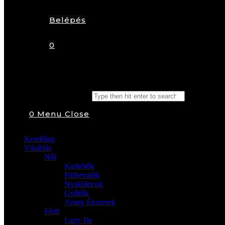
Belépés
0
Search this website
0
Menu
Close
Kezdőlap
Vásárlás
Női
Karkötők
Fülbevalók
Nyakláncok
Gyűrűk
Arany Ékszerek
Férfi
Lazy Tie