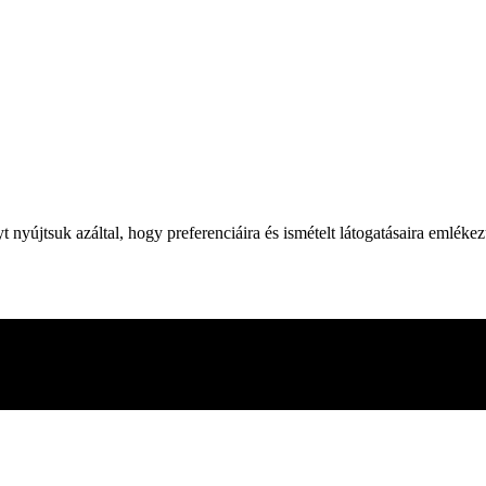
yújtsuk azáltal, hogy preferenciáira és ismételt látogatásaira emléke
 webhelyen való böngészés során. Ezek közül a cookie-k közül a szüksé
adik féltől származó cookie-kat is használunk, amelyek segítenek ele
en. Lehetősége van arra is, hogy ezeket a cookiekat kikapcsolja. A coo