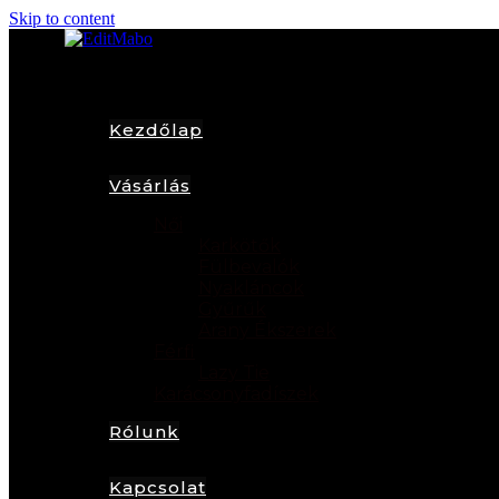
Skip to content
Kezdőlap
Vásárlás
Női
Karkötők
Fülbevalók
Nyakláncok
Gyűrűk
Arany Ékszerek
Férfi
Lazy Tie
Karácsonyfadíszek
Rólunk
Kapcsolat