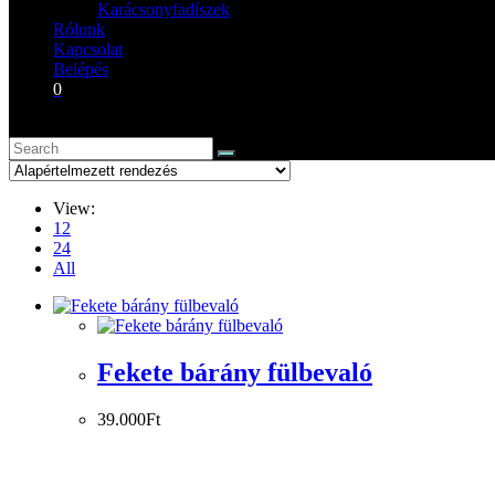
Karácsonyfadíszek
Rólunk
Kapcsolat
Belépés
0
View:
12
24
All
Fekete bárány fülbevaló
39.000
Ft