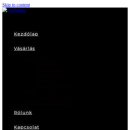
Skip to content
Kezdőlap
Vásárlás
Női
Karkötők
Fülbevalók
Nyakláncok
Gyűrűk
Arany Ékszerek
Férfi
Lazy Tie
Karácsonyfadíszek
Rólunk
Kapcsolat