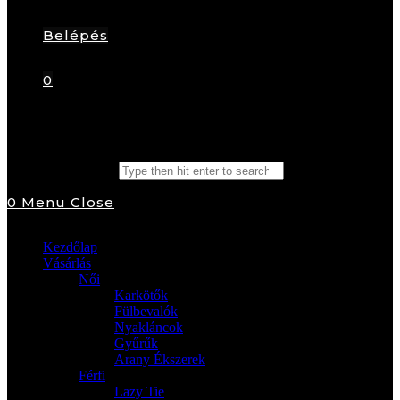
Belépés
0
Search this website
0
Menu
Close
Kezdőlap
Vásárlás
Női
Karkötők
Fülbevalók
Nyakláncok
Gyűrűk
Arany Ékszerek
Férfi
Lazy Tie