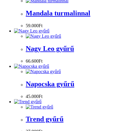
Mandala turmalinnal
59.000
Ft
Nagy Leo gyűrű
66.600
Ft
Napocska gyűrű
45.000
Ft
Trend gyűrű