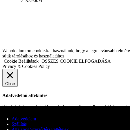
37.900
Ft
Weboldalunkon cookie-kat használunk, hogy a legrelevánsabb élményt n
sütik tárolásához és használatához.
Cookie Beállítások
ÖSSZES COOKIE ELFOGADÁSA
Privacy & Cookies Policy
Close
Adatvédelmi áttekintés
Webhelyünk cookie-kat használ, hogy javítsa a felhasználói élményt a
elengedhetetlenek a weboldal alapvető funkcióinak működéséhez. Harm
cookie-k csak az Ön hozzájárulásával kerülnek tárolásra a böngészőjéb
Adatvédelem
élményére.
Szállítás
Alapvető Cookiek
Általános Szerződési Feltételek