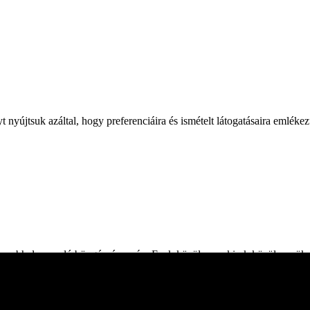
yújtsuk azáltal, hogy preferenciáira és ismételt látogatásaira emléke
 webhelyen való böngészés során. Ezek közül a cookie-k közül a szüksé
adik féltől származó cookie-kat is használunk, amelyek segítenek ele
en. Lehetősége van arra is, hogy ezeket a cookiekat kikapcsolja. A coo