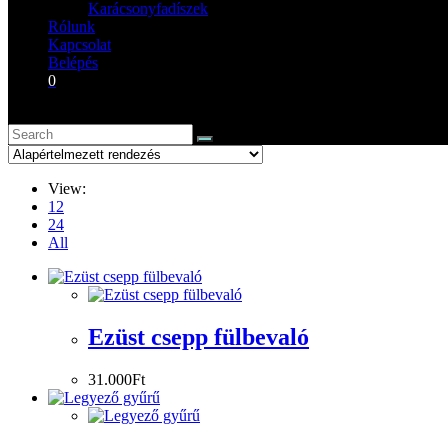
Karácsonyfadíszek
Rólunk
Kapcsolat
Belépés
0
View:
12
24
All
Ezüst csepp fülbevaló
31.000
Ft