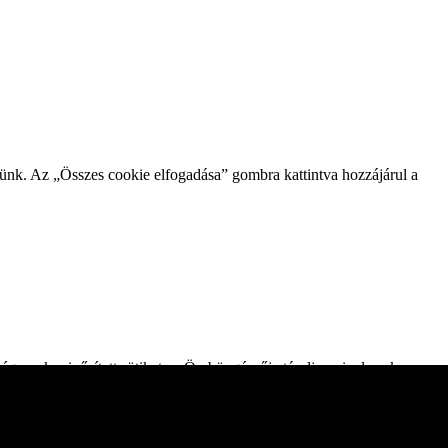
zünk. Az „Összes cookie elfogadása” gombra kattintva hozzájárul a
gesnek minősített sütiket az Ön böngészője tárolja, mivel ezek
mezni és megérteni, hogyan használja ezt a webhelyet. Ezek a
kie-k egy részének letiltása azonban hatással lehet a böngészési