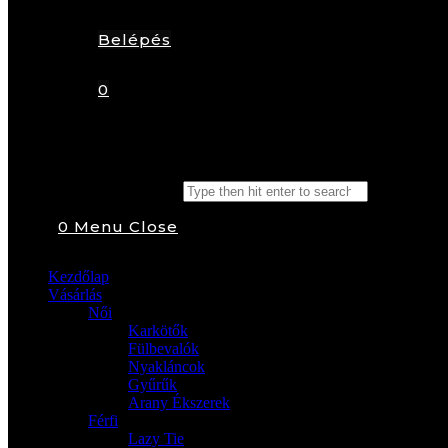
Belépés
0
Search this website
0
Menu
Close
Kezdőlap
Vásárlás
Női
Karkötők
Fülbevalók
Nyakláncok
Gyűrűk
Arany Ékszerek
Férfi
Lazy Tie