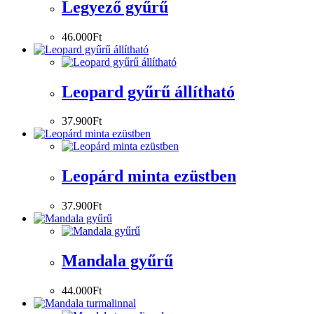
Legyező gyűrű
46.000
Ft
Leopard gyűrű állítható
37.900
Ft
Leopárd minta ezüstben
37.900
Ft
Mandala gyűrű
44.000
Ft