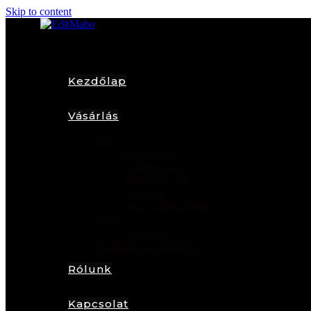
Skip to content
Kezdőlap
Vásárlás
Női
Karkötők
Fülbevalók
Nyakláncok
Gyűrűk
Arany Ékszerek
Férfi
Lazy Tie
Karácsonyfadíszek
Rólunk
Kapcsolat