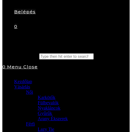
Belépés
0
Search this website
0
Menu
Close
Kezdőlap
Vásárlás
Női
Karkötők
Fülbevalók
Nyakláncok
Gyűrűk
Arany Ékszerek
Férfi
Lazy Tie