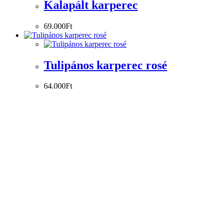
Kalapált karperec
69.000
Ft
Tulipános karperec rosé
64.000
Ft