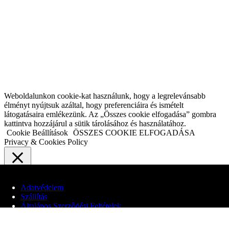
Weboldalunkon cookie-kat használunk, hogy a legrelevánsabb
élményt nyújtsuk azáltal, hogy preferenciáira és ismételt
látogatásaira emlékezünk. Az „Összes cookie elfogadása” gombra
kattintva hozzájárul a sütik tárolásához és használatához.
Cookie Beállítások
ÖSSZES COOKIE ELFOGADÁSA
Privacy & Cookies Policy
Close
Adatvédelem
Adatvédelmi áttekintés
Szállítás
Általános Szerződési Feltételek
Webhelyünk cookie-kat használ, hogy javítsa a felhasználói élményt
a webhelyen való böngészés során. Ezek közül a cookie-k közül a
© 2020 Edit Maglóczki EV