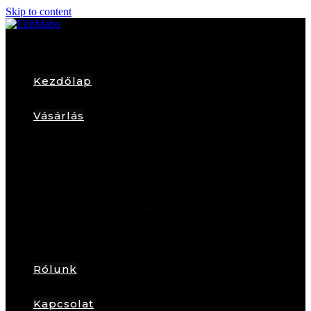
Skip to content
Kezdőlap
Vásárlás
Női
Karkötők
Fülbevalók
Nyakláncok
Gyűrűk
Arany Ékszerek
Férfi
Lazy Tie
Karácsonyfadíszek
Rólunk
Kapcsolat