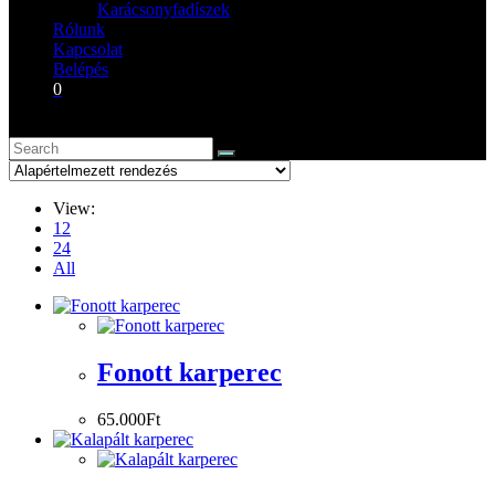
Karácsonyfadíszek
Rólunk
Kapcsolat
Belépés
0
View:
12
24
All
Fonott karperec
65.000
Ft