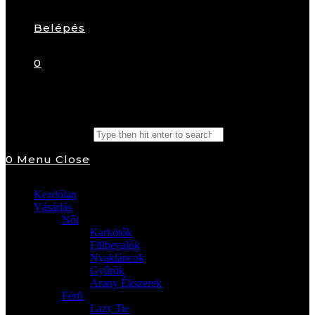
Belépés
0
Search this website
0
Menu
Close
Kezdőlap
Vásárlás
Női
Karkötők
Fülbevalók
Nyakláncok
Gyűrűk
Arany Ékszerek
Férfi
Lazy Tie