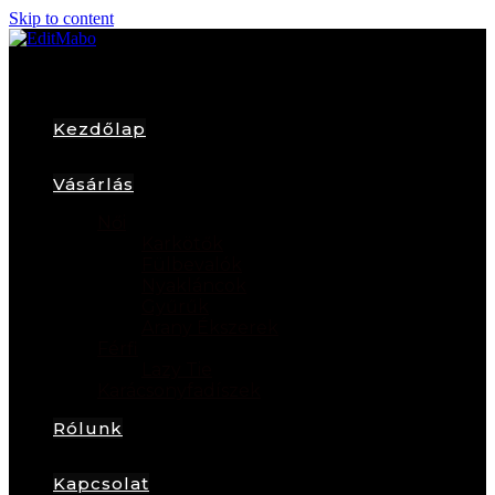
Skip to content
Kezdőlap
Vásárlás
Női
Karkötők
Fülbevalók
Nyakláncok
Gyűrűk
Arany Ékszerek
Férfi
Lazy Tie
Karácsonyfadíszek
Rólunk
Kapcsolat