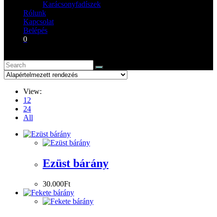
Karácsonyfadíszek
Rólunk
Kapcsolat
Belépés
0
View:
12
24
All
Ezüst bárány
30.000
Ft