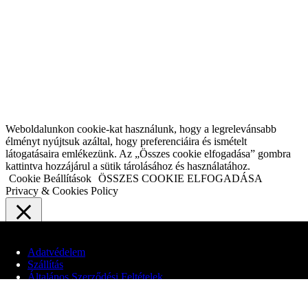
Weboldalunkon cookie-kat használunk, hogy a legrelevánsabb
élményt nyújtsuk azáltal, hogy preferenciáira és ismételt
látogatásaira emlékezünk. Az „Összes cookie elfogadása” gombra
kattintva hozzájárul a sütik tárolásához és használatához.
Cookie Beállítások
ÖSSZES COOKIE ELFOGADÁSA
Privacy & Cookies Policy
Close
Adatvédelem
Adatvédelmi áttekintés
Szállítás
Általános Szerződési Feltételek
Webhelyünk cookie-kat használ, hogy javítsa a felhasználói élményt
a webhelyen való böngészés során. Ezek közül a cookie-k közül a
© 2020 Edit Maglóczki EV