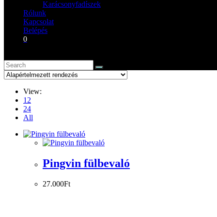
Karácsonyfadíszek
Rólunk
Kapcsolat
Belépés
0
View:
12
24
All
Pingvin fülbevaló
27.000
Ft