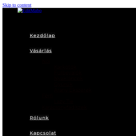
Skip to content
Kezdőlap
Vásárlás
Női
Karkötők
Fülbevalók
Nyakláncok
Gyűrűk
Arany Ékszerek
Férfi
Lazy Tie
Karácsonyfadíszek
Rólunk
Kapcsolat