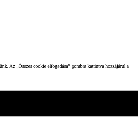
zünk. Az „Összes cookie elfogadása” gombra kattintva hozzájárul a
gesnek minősített sütiket az Ön böngészője tárolja, mivel ezek
mezni és megérteni, hogyan használja ezt a webhelyet. Ezek a
kie-k egy részének letiltása azonban hatással lehet a böngészési