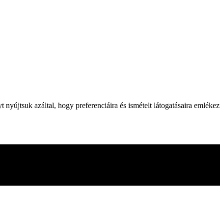
yújtsuk azáltal, hogy preferenciáira és ismételt látogatásaira emléke
 webhelyen való böngészés során. Ezek közül a cookie-k közül a szüksé
adik féltől származó cookie-kat is használunk, amelyek segítenek ele
en. Lehetősége van arra is, hogy ezeket a cookiekat kikapcsolja. A coo