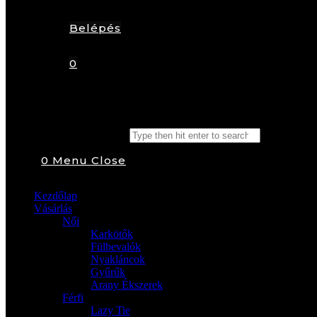
Belépés
0
Search this website
0
Menu
Close
Kezdőlap
Vásárlás
Női
Karkötők
Fülbevalók
Nyakláncok
Gyűrűk
Arany Ékszerek
Férfi
Lazy Tie