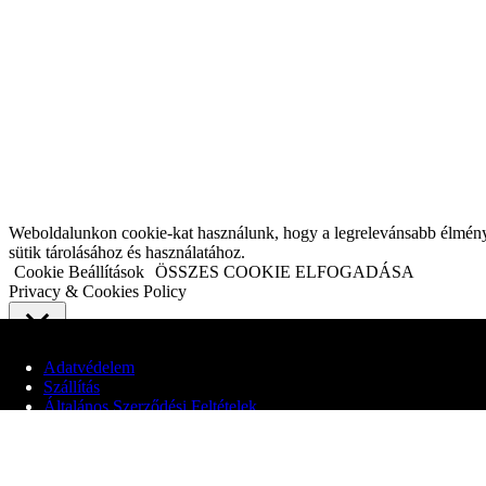
Weboldalunkon cookie-kat használunk, hogy a legrelevánsabb élményt n
sütik tárolásához és használatához.
Cookie Beállítások
ÖSSZES COOKIE ELFOGADÁSA
Privacy & Cookies Policy
Close
Adatvédelem
Szállítás
Adatvédelmi áttekintés
Általános Szerződési Feltételek
Webhelyünk cookie-kat használ, hogy javítsa a felhasználói élményt a
© 2020 Edit Maglóczki EV
elengedhetetlenek a weboldal alapvető funkcióinak működéséhez. Harm
cookie-k csak az Ön hozzájárulásával kerülnek tárolásra a böngészőjéb