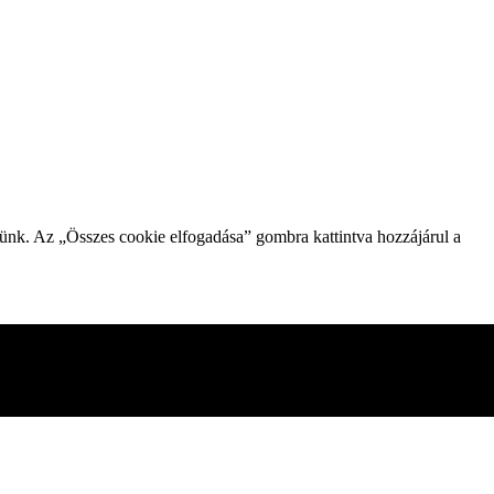
zünk. Az „Összes cookie elfogadása” gombra kattintva hozzájárul a
gesnek minősített sütiket az Ön böngészője tárolja, mivel ezek
mezni és megérteni, hogyan használja ezt a webhelyet. Ezek a
kie-k egy részének letiltása azonban hatással lehet a böngészési