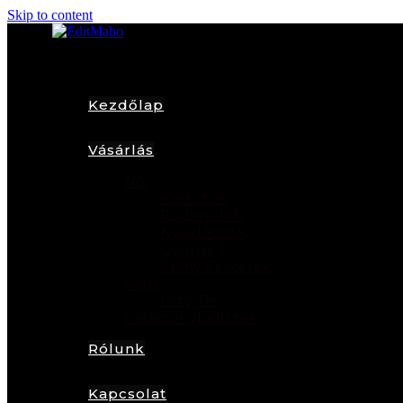
Skip to content
Kezdőlap
Vásárlás
Női
Karkötők
Fülbevalók
Nyakláncok
Gyűrűk
Arany Ékszerek
Férfi
Lazy Tie
Karácsonyfadíszek
Rólunk
Kapcsolat