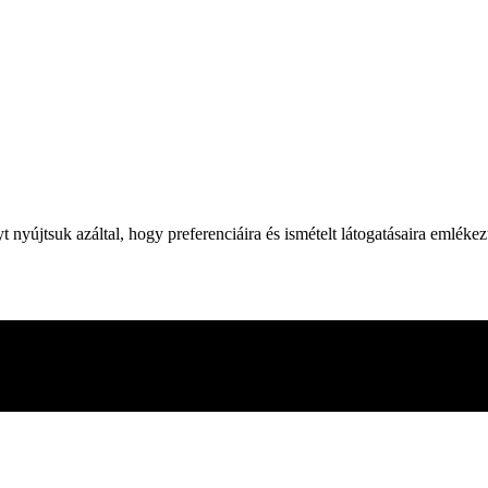
yújtsuk azáltal, hogy preferenciáira és ismételt látogatásaira emléke
 webhelyen való böngészés során. Ezek közül a cookie-k közül a szüksé
adik féltől származó cookie-kat is használunk, amelyek segítenek ele
en. Lehetősége van arra is, hogy ezeket a cookiekat kikapcsolja. A coo