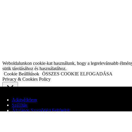
Weboldalunkon cookie-kat használunk, hogy a legrelevánsabb élményt n
sütik tárolásához és használatához.
Cookie Beállítások
ÖSSZES COOKIE ELFOGADÁSA
Privacy & Cookies Policy
Close
Adatvédelem
Szállítás
Adatvédelmi áttekintés
Általános Szerződési Feltételek
Webhelyünk cookie-kat használ, hogy javítsa a felhasználói élményt a
© 2020 Edit Maglóczki EV
elengedhetetlenek a weboldal alapvető funkcióinak működéséhez. Harm
cookie-k csak az Ön hozzájárulásával kerülnek tárolásra a böngészőjéb