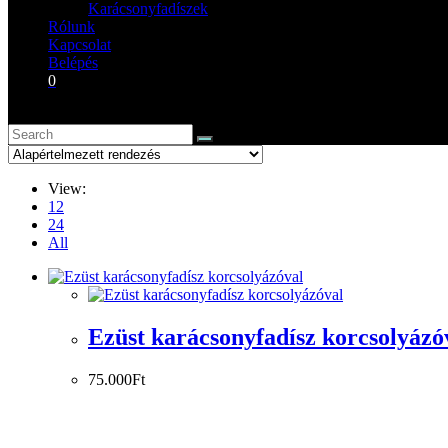
Karácsonyfadíszek
Rólunk
Kapcsolat
Belépés
0
View:
12
24
All
Ezüst karácsonyfadísz korcsolyázó
75.000
Ft