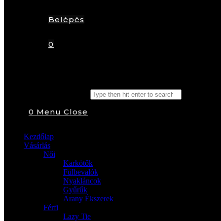
Belépés
0
Search this website
0
Menu
Close
Kezdőlap
Vásárlás
Női
Karkötők
Fülbevalók
Nyakláncok
Gyűrűk
Arany Ékszerek
Férfi
Lazy Tie