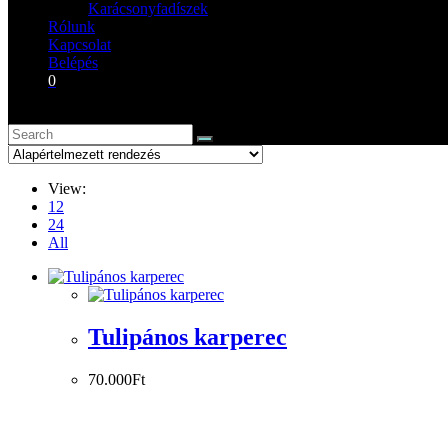
Karácsonyfadíszek
Rólunk
Kapcsolat
Belépés
0
View:
12
24
All
Tulipános karperec
70.000
Ft