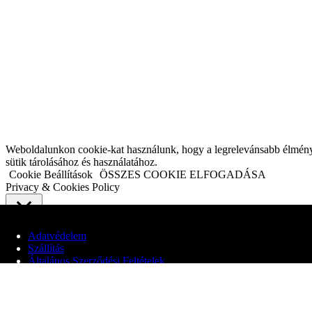
Weboldalunkon cookie-kat használunk, hogy a legrelevánsabb élményt n
sütik tárolásához és használatához.
Cookie Beállítások
ÖSSZES COOKIE ELFOGADÁSA
Privacy & Cookies Policy
Close
Adatvédelem
Szállítás
Adatvédelmi áttekintés
Általános Szerződési Feltételek
Webhelyünk cookie-kat használ, hogy javítsa a felhasználói élményt a
© 2020 Edit Maglóczki EV
elengedhetetlenek a weboldal alapvető funkcióinak működéséhez. Harm
cookie-k csak az Ön hozzájárulásával kerülnek tárolásra a böngészőjéb