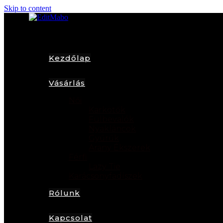
Skip to content
Kezdőlap
Vásárlás
Női
Karkötők
Fülbevalók
Nyakláncok
Gyűrűk
Arany Ékszerek
Férfi
Lazy Tie
Karácsonyfadíszek
Rólunk
Kapcsolat