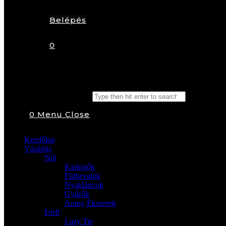
Belépés
0
Search this website
0
Menu
Close
Kezdőlap
Vásárlás
Női
Karkötők
Fülbevalók
Nyakláncok
Gyűrűk
Arany Ékszerek
Férfi
Lazy Tie