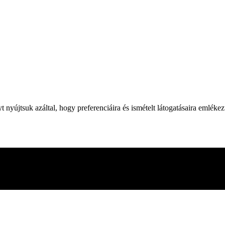
yújtsuk azáltal, hogy preferenciáira és ismételt látogatásaira emléke
 webhelyen való böngészés során. Ezek közül a cookie-k közül a szüksé
adik féltől származó cookie-kat is használunk, amelyek segítenek ele
en. Lehetősége van arra is, hogy ezeket a cookiekat kikapcsolja. A coo