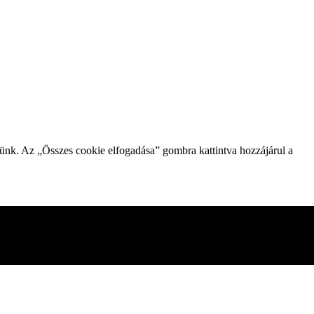
zünk. Az „Összes cookie elfogadása” gombra kattintva hozzájárul a
gesnek minősített sütiket az Ön böngészője tárolja, mivel ezek
mezni és megérteni, hogyan használja ezt a webhelyet. Ezek a
kie-k egy részének letiltása azonban hatással lehet a böngészési