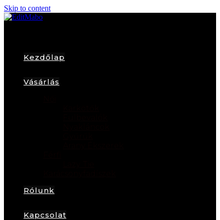
Skip to content
Kezdőlap
Vásárlás
Női
Karkötők
Fülbevalók
Nyakláncok
Gyűrűk
Arany Ékszerek
Férfi
Lazy Tie
Karácsonyfadíszek
Rólunk
Kapcsolat