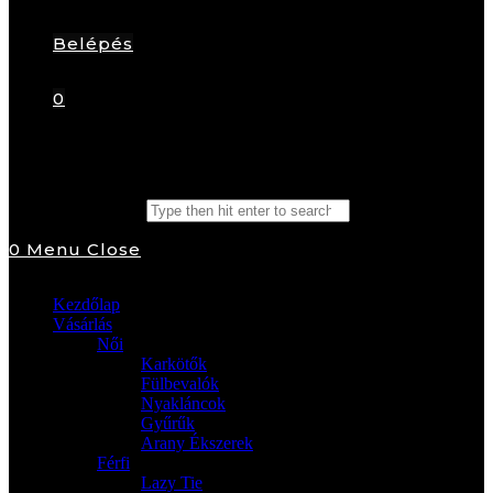
Belépés
0
Search this website
0
Menu
Close
Kezdőlap
Vásárlás
Női
Karkötők
Fülbevalók
Nyakláncok
Gyűrűk
Arany Ékszerek
Férfi
Lazy Tie