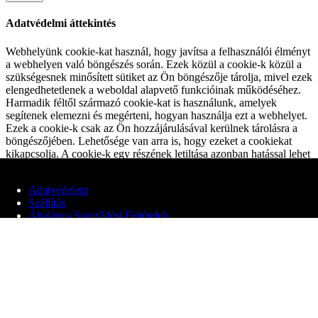
Adatvédelmi áttekintés
Webhelyünk cookie-kat használ, hogy javítsa a felhasználói élményt
a webhelyen való böngészés során. Ezek közül a cookie-k közül a
szükségesnek minősített sütiket az Ön böngészője tárolja, mivel ezek
elengedhetetlenek a weboldal alapvető funkcióinak működéséhez.
Harmadik féltől származó cookie-kat is használunk, amelyek
segítenek elemezni és megérteni, hogyan használja ezt a webhelyet.
Ezek a cookie-k csak az Ön hozzájárulásával kerülnek tárolásra a
böngészőjében. Lehetősége van arra is, hogy ezeket a cookiekat
kikapcsolja. A cookie-k egy részének letiltása azonban hatással lehet
a böngészési élményére.
Alapvető Cookiek
Adatvédelem
Alapvető Cookiek
Szállítás
Always Enabled
Általános Szerződési Feltételek
Ezek a cookie-k elengedhetetlenek a weboldal megfelelő
működéséhez és a webhely alapvető funkcióit és biztonsági
© 2020 Edit Maglóczki EV
funkcióit biztosítják. Ezek a cookie-k nem tárolnak semmilyen
személyes információt.
Nem Alapvető Cookiek
Nem Alapvető Cookiek
Ezek a cookie-k nem feltétlenül szükségesek a webhely
működéséhez, a gyűjtött adatokat elemzéshez, hirdetések vagy