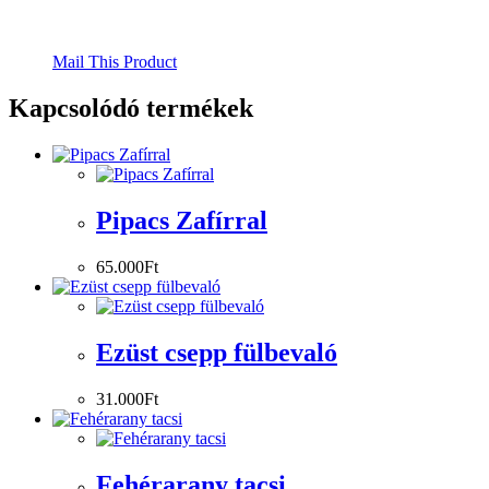
Mail This Product
Kapcsolódó termékek
Pipacs Zafírral
65.000
Ft
Ezüst csepp fülbevaló
31.000
Ft
Fehérarany tacsi