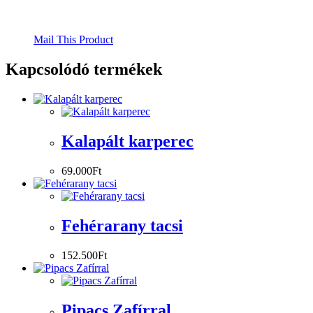
Mail This Product
Kapcsolódó termékek
Kalapált karperec
69.000
Ft
Fehérarany tacsi
152.500
Ft
Pipacs Zafírral