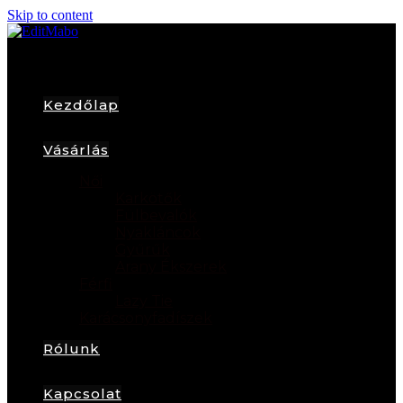
Skip to content
Kezdőlap
Vásárlás
Női
Karkötők
Fülbevalók
Nyakláncok
Gyűrűk
Arany Ékszerek
Férfi
Lazy Tie
Karácsonyfadíszek
Rólunk
Kapcsolat