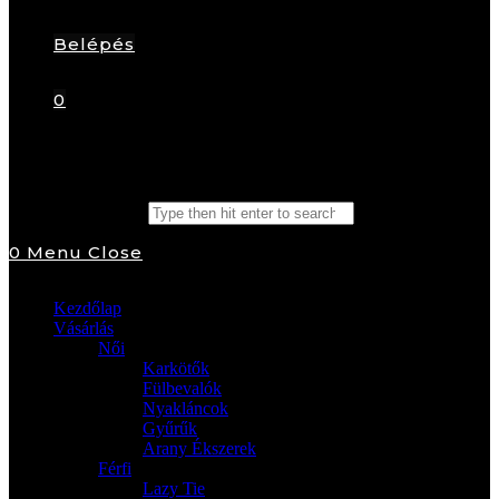
Belépés
0
Search this website
0
Menu
Close
Kezdőlap
Vásárlás
Női
Karkötők
Fülbevalók
Nyakláncok
Gyűrűk
Arany Ékszerek
Férfi
Lazy Tie