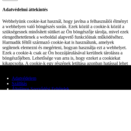
Adatvédelmi áttekintés
Webhelyünk cookie-kat használ, hogy javítsa a felhasználói élményt
a webhelyen való böngészés során. Ezek közül a cookie-k közül a
szükségesnek minősített sütiket az Ön böngészője tárolja, mivel ezek
elengedhetetlenek a weboldal alapvető funkcióinak működéséhez.
Harmadik féltől származó cookie-kat is használunk, amelyek
segítenek elemezni és megérteni, hogyan használja ezt a webhelyet.
Ezek a cookie-k csak az Ön hozzájárulásával kerülnek tárolásra a
böngészőjében. Lehetősége van arra is, hogy ezeket a cookiekat
kikapcsolja. A cookie-k egy részének letiltása azonban hatással lehet
a böngészési élményére.
Alapvető Cookiek
Adatvédelem
Alapvető Cookiek
Szállítás
Always Enabled
Általános Szerződési Feltételek
Ezek a cookie-k elengedhetetlenek a weboldal megfelelő
működéséhez és a webhely alapvető funkcióit és biztonsági
© 2020 Edit Maglóczki EV
funkcióit biztosítják. Ezek a cookie-k nem tárolnak semmilyen
személyes információt.
Nem Alapvető Cookiek
Nem Alapvető Cookiek
Ezek a cookie-k nem feltétlenül szükségesek a webhely
működéséhez, a gyűjtött adatokat elemzéshez, hirdetések vagy