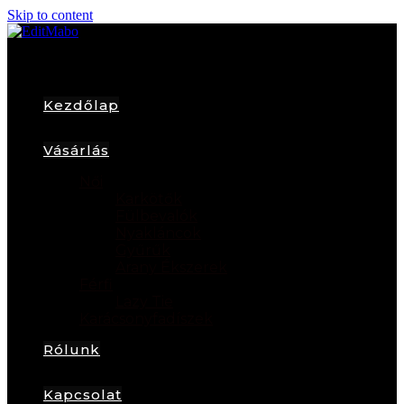
Skip to content
Kezdőlap
Vásárlás
Női
Karkötők
Fülbevalók
Nyakláncok
Gyűrűk
Arany Ékszerek
Férfi
Lazy Tie
Karácsonyfadíszek
Rólunk
Kapcsolat