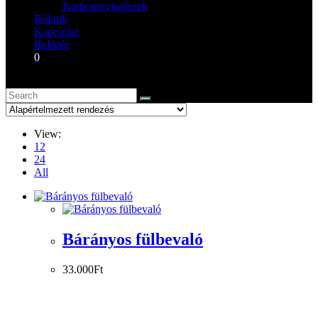
Karácsonyfadíszek
Rólunk
Kapcsolat
Belépés
0
View:
12
24
All
Bárányos fülbevaló
33.000
Ft