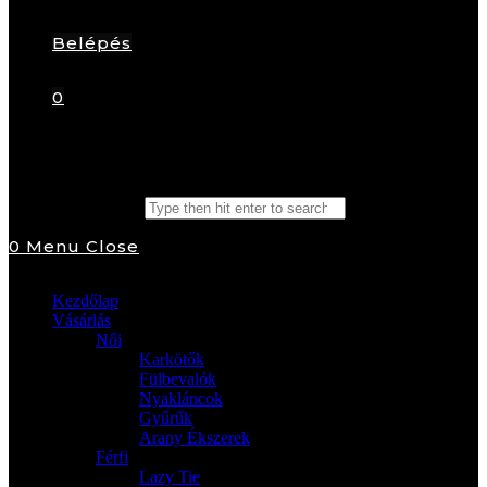
Belépés
0
Search this website
0
Menu
Close
Kezdőlap
Vásárlás
Női
Karkötők
Fülbevalók
Nyakláncok
Gyűrűk
Arany Ékszerek
Férfi
Lazy Tie