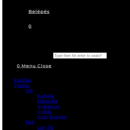
Belépés
0
Search this website
0
Menu
Close
Kezdőlap
Vásárlás
Női
Karkötők
Fülbevalók
Nyakláncok
Gyűrűk
Arany Ékszerek
Férfi
Lazy Tie