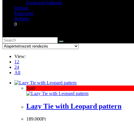
Karácsonyfadíszek
Rólunk
Kapcsolat
Belépés
0
View:
12
24
All
Sold
Lazy Tie with Leopard pattern
189.000
Ft