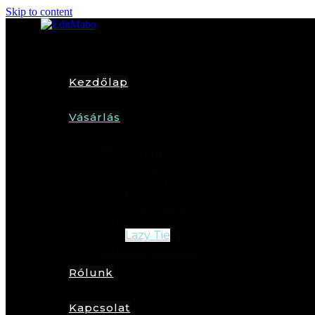
Skip to content
Kezdőlap
Vásárlás
Női
Karkötők
Fülbevalók
Nyakláncok
Gyűrűk
Arany Ékszerek
Férfi
Lazy Tie
Karácsonyfadíszek
Rólunk
Kapcsolat