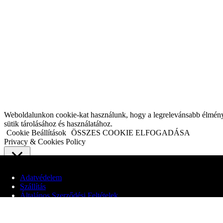
Weboldalunkon cookie-kat használunk, hogy a legrelevánsabb élményt n
sütik tárolásához és használatához.
Cookie Beállítások
ÖSSZES COOKIE ELFOGADÁSA
Privacy & Cookies Policy
Close
Adatvédelem
Szállítás
Adatvédelmi áttekintés
Általános Szerződési Feltételek
Webhelyünk cookie-kat használ, hogy javítsa a felhasználói élményt a
© 2020 Edit Maglóczki EV
elengedhetetlenek a weboldal alapvető funkcióinak működéséhez. Harm