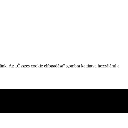
zünk. Az „Összes cookie elfogadása” gombra kattintva hozzájárul a
gesnek minősített sütiket az Ön böngészője tárolja, mivel ezek
mezni és megérteni, hogyan használja ezt a webhelyet. Ezek a