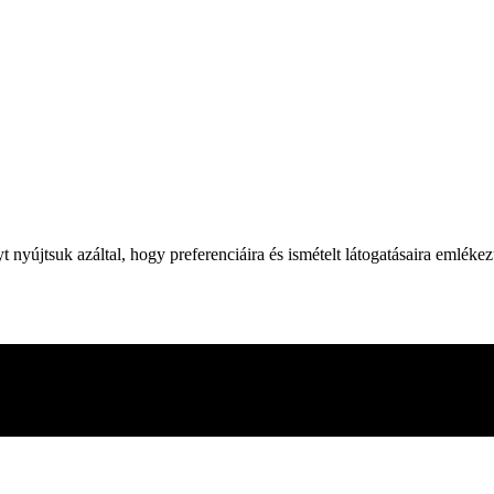
yújtsuk azáltal, hogy preferenciáira és ismételt látogatásaira emléke
 webhelyen való böngészés során. Ezek közül a cookie-k közül a szüksé
adik féltől származó cookie-kat is használunk, amelyek segítenek ele